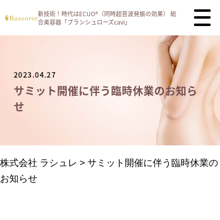
新技術！時代はECUO®（同時超音波発振の効果）
総
合美容器「ブランシュローズcavi」
2023.04.27
サミット開催に伴う臨時休業のお知ら
せ
株式会社 ラシュレ
>
サミット開催に伴う臨時休業の
お知らせ