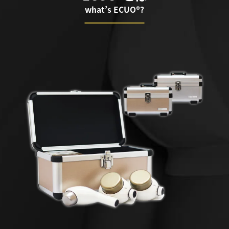
what’s ECUO®?