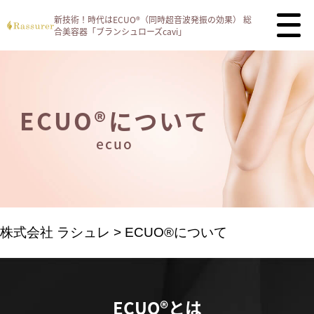
新技術！時代はECUO®（同時超音波発振の効果）
総
合美容器「ブランシュローズcavi」
ECUO®について
ecuo
株式会社 ラシュレ
>
ECUO®について
ECUO®とは