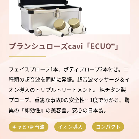
ブランシュローズcavi「ECUO®」
フェイスプローブ1本、ボディプローブ2本付き。二
種類の超音波を同時に発振。超音波マッサージ＆イ
オン導入のトリプルトリートメント。 純チタン製
プローブ、重篤な事故0の安全性…1度で分かる、驚
異の『即効性』の美容器。安心の日本製。
キャビ+超音波
イオン導入
コンパクト