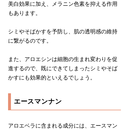
美白効果に加え、メラニン色素を抑える作用
もあります。
シミやそばかすを予防し、肌の透明感の維持
に繋がるのです。
また、アロエシンは細胞の生まれ変わりを促
進するので、既にできてしまったシミやそば
かすにも効果的といえるでしょう。
エースマンナン
アロエベラに含まれる成分には、エースマン