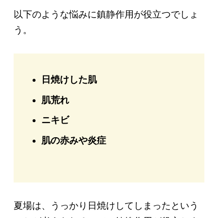
以下のような悩みに鎮静作用が役立つでしょ
う。
日焼けした肌
肌荒れ
ニキビ
肌の赤みや炎症
夏場は、うっかり日焼けしてしまったという