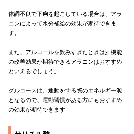
体調不良で下痢を起こしている場合は、アラ
ニンによって水分補給の効果が期待できま
す。
また、アルコールを飲みすぎたときは肝機能
の改善効果が期待できるアラニンはおすすめ
といえるでしょう。
グルコースは、運動をする際のエネルギー源
となるので、運動習慣がある方にもおすすめ
の効果が期待できます。