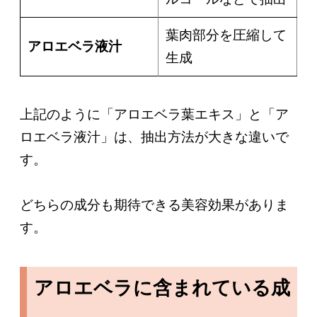
葉肉部分を圧縮して
アロエベラ液汁
生成
上記のように「アロエベラ葉エキス」と「ア
ロエベラ液汁」は、抽出方法が大きな違いで
す。
どちらの成分も期待できる美容効果がありま
す。
アロエベラに含まれている成