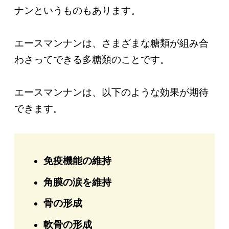
ナンというものもあります。
エースマンナンは、さまざまな糖類が組み合
わさってできる多糖類のことです。
エースマンナンは、以下のような効果が期待
できます。
免疫機能の維持
角膜の涙を維持
骨の形成
軟骨の形成