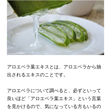
アロエベラ葉エキスとは、アロエベラから抽
出されるエキスのことです。
アロエベラについて調べると、必ずといって
良いほど「アロエベラ葉エキス」という言葉
を見かけるので、気になっている方もいるの