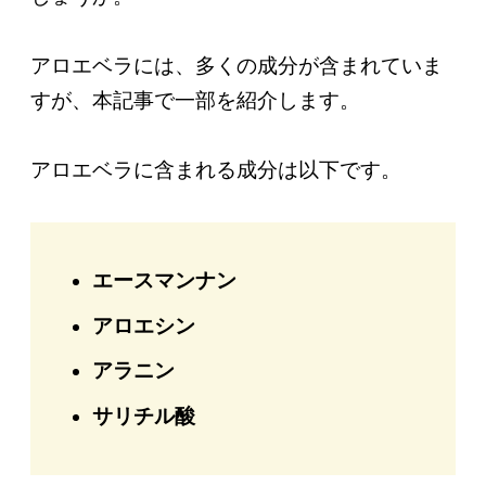
アロエベラには、多くの成分が含まれていま
すが、本記事で一部を紹介します。
アロエベラに含まれる成分は以下です。
エースマンナン
アロエシン
アラニン
サリチル酸