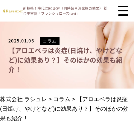
新技術！時代はECUO®（同時超音波発振の効果）
総
合美容器「ブランシュローズcavi」
2025.01.06
コラム
【アロエベラは炎症(日焼け、やけどな
ど)に効果あり？】そのほかの効果も紹
介！
株式会社 ラシュレ
>
コラム
>
【アロエベラは炎症
(日焼け、やけどなど)に効果あり？】そのほかの効
果も紹介！